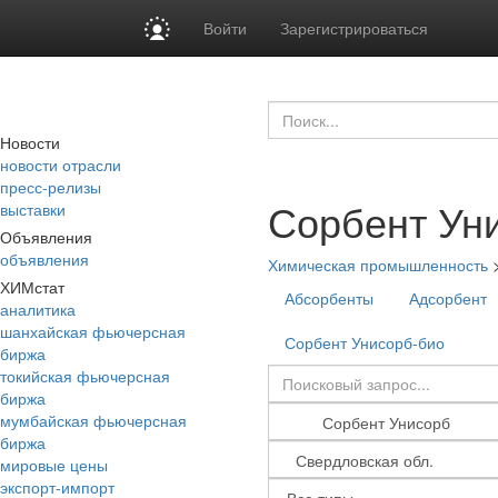
Войти
Зарегистрироваться
Новости
новости отрасли
пресс-релизы
Сорбент Ун
выставки
Объявления
объявления
Химическая промышленность
ХИМстат
Абсорбенты
Адсорбент
аналитика
шанхайская фьючерсная
Сорбент Унисорб-био
биржа
токийская фьючерсная
биржа
мумбайская фьючерсная
биржа
мировые цены
экспорт-импорт