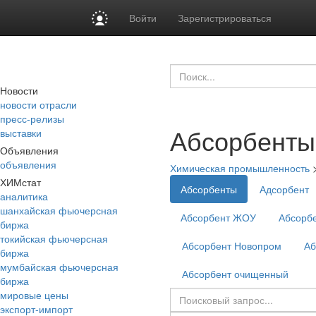
Войти
Зарегистрироваться
Новости
новости отрасли
пресс-релизы
Абсорбенты
выставки
Объявления
объявления
Химическая промышленность
ХИМстат
Абсорбенты
Адсорбент
аналитика
шанхайская фьючерсная
Абсорбент ЖОУ
Абсорбе
биржа
токийская фьючерсная
Абсорбент Новопром
Аб
биржа
мумбайская фьючерсная
Абсорбент очищенный
биржа
мировые цены
экспорт-импорт