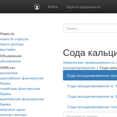
Войти
Зарегистрироваться
Новости
новости отрасли
пресс-релизы
Сода кальци
выставки
Объявления
объявления
Химическая промышленность
ХИМстат
кальцинированная
>
Сода каль
аналитика
Сода кальцинированная гран
шанхайская фьючерсная
биржа
Сода кальцинированная м. А
токийская фьючерсная
биржа
Сода кальцинированная м. Б
мумбайская фьючерсная
биржа
Сода кальцинированная техн
мировые цены
экспорт-импорт