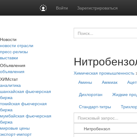
Войти
Зарегистрироваться
Новости
новости отрасли
пресс-релизы
Нитробензо
выставки
Объявления
объявления
Химическая промышленность
ХИМстат
Амины
Аммиак
Ацет
аналитика
шанхайская фьючерсная
Дихлорэтан
Жидкие про
биржа
токийская фьючерсная
Стандарт-титры
Трихло
биржа
мумбайская фьючерсная
биржа
мировые цены
экспорт-импорт