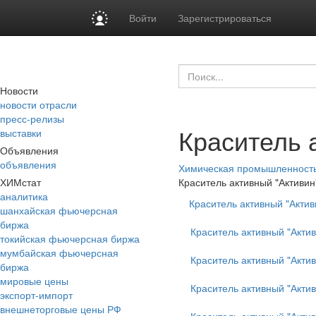
Войти
Зарегистрироваться
Новости
новости отрасли
пресс-релизы
Краситель 
выставки
Объявления
объявления
Химическая промышленност
ХИМстат
Краситель активный "Активин
аналитика
Краситель активный "Акти
шанхайская фьючерсная
биржа
Краситель активный "Акти
токийская фьючерсная биржа
мумбайская фьючерсная
Краситель активный "Акти
биржа
мировые цены
Краситель активный "Актив
экспорт-импорт
внешнеторговые цены РФ