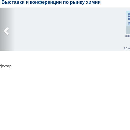
Выставки и конференции по рынку химии
XX
20 о
футер