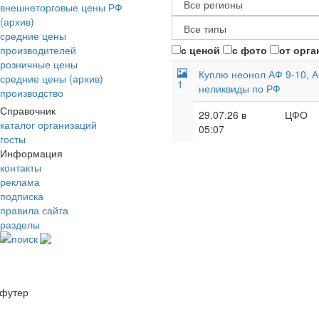
внешнеторговые цены РФ
(архив)
средние цены
производителей
с ценой
с фото
от орга
розничные цены
Куплю неонол АФ 9-10, А
средние цены (архив)
1
неликвиды по РФ
производство
Справочник
29.07.26 в
ЦФО
каталог организаций
05:07
госты
Информация
контакты
реклама
подписка
правила сайта
разделы
поиск
футер