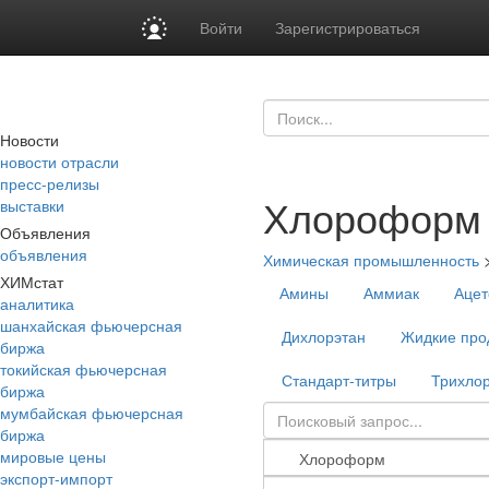
Войти
Зарегистрироваться
Новости
новости отрасли
пресс-релизы
Хлороформ
выставки
Объявления
объявления
Химическая промышленность
ХИМстат
Амины
Аммиак
Ацет
аналитика
шанхайская фьючерсная
Дихлорэтан
Жидкие про
биржа
токийская фьючерсная
Стандарт-титры
Трихло
биржа
мумбайская фьючерсная
биржа
мировые цены
экспорт-импорт