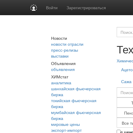
Войти
Зарегистрироваться
Новости
новости отрасли
Те
пресс-релизы
выставки
Химиче
Объявления
объявления
Ацето
ХИМстат
Сажа 
аналитика
шанхайская фьючерсная
биржа
токийская фьючерсная
биржа
мумбайская фьючерсная
биржа
мировые цены
экспорт-импорт
с цен