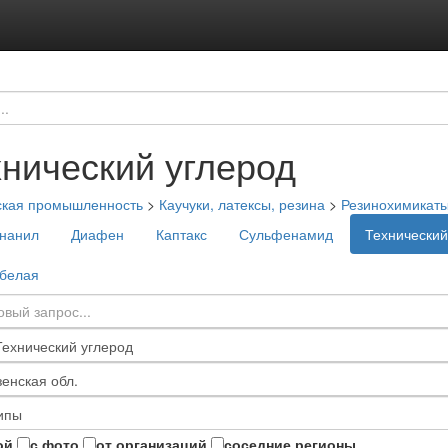
хнический углерод
ская промышленность
>
Каучуки, латексы, резина
>
Резинохимикат
нанил
Диафен
Каптакс
Сульфенамид
Технический
белая
ой
с фото
от организаций
соседние регионы