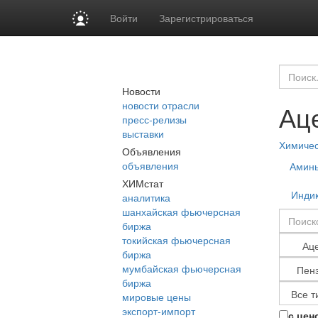
Войти
Зарегистрироваться
Новости
новости отрасли
Ац
пресс-релизы
выставки
Химиче
Объявления
объявления
Амин
ХИМстат
Инди
аналитика
шанхайская фьючерсная
биржа
токийская фьючерсная
биржа
мумбайская фьючерсная
биржа
мировые цены
экспорт-импорт
с цен