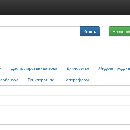
Подписка на услуги
Искать
Новое о
Реклама на сайте
н
Дистиллированная вода
Дихлорэтан
Жидкие продукт
лорбензол
Трихлорэтилен
Хлороформ