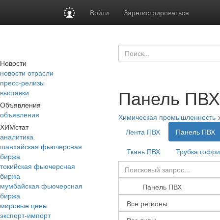
Войти
Зарегистрироваться
Новости
новости отрасли
пресс-релизы
Панель ПВХ
выставки
Объявления
объявления
Химическая промышленность
ХИМстат
Лента ПВХ
Панель ПВХ
аналитика
шанхайская фьючерсная
Ткань ПВХ
Трубка гофр
биржа
токийская фьючерсная
биржа
мумбайская фьючерсная
биржа
мировые цены
экспорт-импорт