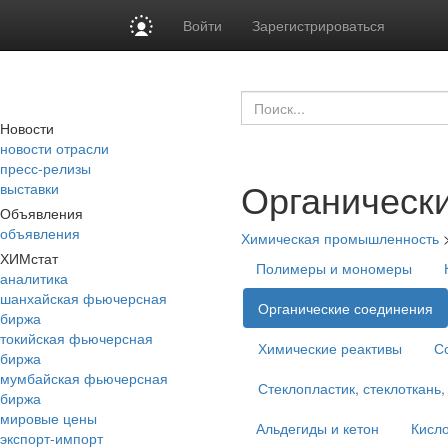
Войти
Зарегистрироваться
Новости
новости отрасли
пресс-релизы
Органическ
выставки
Объявления
объявления
Химическая промышленность
ХИМстат
Полимеры и мономеры
аналитика
шанхайская фьючерсная
Органические соединения
биржа
токийская фьючерсная
Химические реактивы
С
биржа
мумбайская фьючерсная
Стеклопластик, стеклоткань,
биржа
мировые цены
Альдегиды и кетон
Кисло
экспорт-импорт