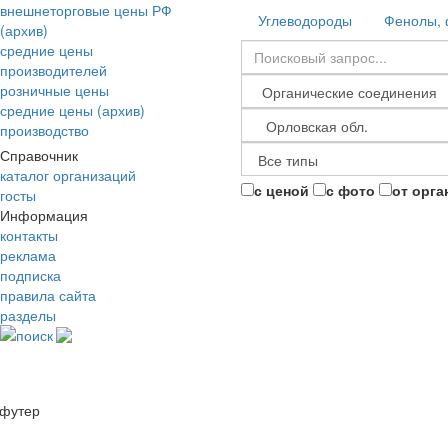
внешнеторговые цены РФ
Углеводороды
Фенолы, 
(архив)
средние цены
производителей
розничные цены
средние цены (архив)
производство
Справочник
каталог организаций
с ценой
с фото
от орга
госты
Информация
контакты
реклама
подписка
правила сайта
разделы
поиск
футер