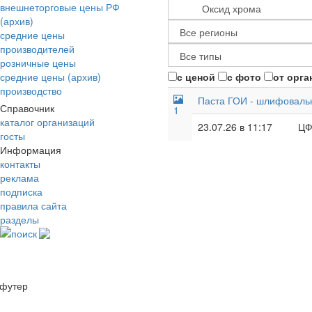
внешнеторговые цены РФ
(архив)
средние цены
производителей
розничные цены
средние цены (архив)
с ценой
с фото
от орга
производство
Паста ГОИ - шлифовальн
Справочник
1
каталог организаций
23.07.26 в 11:17
Ц
госты
Информация
контакты
реклама
подписка
правила сайта
разделы
поиск
футер