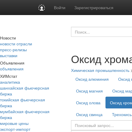
Войти
Зарегистрироваться
Новости
новости отрасли
пресс-релизы
Оксид хром
выставки
Объявления
объявления
Химическая промышленность
ХИМстат
Оксид алюминия
Оксид 
аналитика
шанхайская фьючерсная
Оксид магния
Оксид ма
биржа
токийская фьючерсная
Оксид олова
Оксид хро
биржа
мумбайская фьючерсная
Оксид свинца
Трехокись
биржа
мировые цены
экспорт-импорт