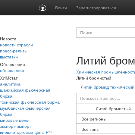
Войти
Зарегистрироваться
Новости
новости отрасли
пресс-релизы
Литий бро
выставки
Объявления
объявления
Химическая промышленност
ХИМстат
Литий бромистый
аналитика
Литий бромид технический
шанхайская фьючерсная
биржа
токийская фьючерсная биржа
мумбайская фьючерсная
биржа
мировые цены
экспорт-импорт
внешнеторговые цены РФ