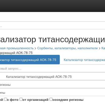
тализатор титансодержащи
ская промышленность
>
Сорбенты, катализаторы, наполнители
>
Ка
держащий АОК-78-75
изатор титансодержащий АОК-78-75
Катализатор титансодерж
ой
с фото
от организаций
соседние регионы