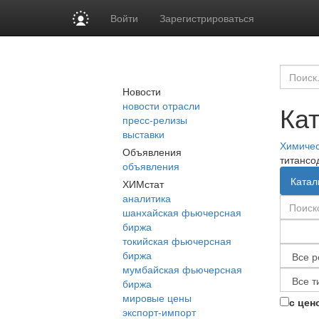
Войти
Зарегистрироваться
Новости
новости отрасли
Ка
пресс-релизы
выставки
Химиче
Объявления
титансо
объявления
Катал
ХИМстат
аналитика
шанхайская фьючерсная
биржа
токийская фьючерсная
биржа
мумбайская фьючерсная
биржа
мировые цены
с цен
экспорт-импорт