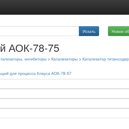
Подписка на услуги
Искать
Новое о
Реклама на сайте
й АОК-78-75
тализаторы, ингибиторы
>
Катализаторы
>
Катализатор титансоде
ащий для процесса Клауса АОК-78-57