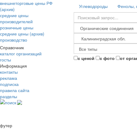
внешнеторговые цены РФ
Углеводороды
Фенолы, 
(архив)
средние цены
производителей
розничные цены
средние цены (архив)
производство
Справочник
каталог организаций
с ценой
с фото
от орга
госты
Информация
контакты
реклама
подписка
правила сайта
разделы
поиск
футер