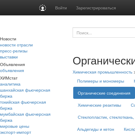
Войти
Зарегистрироваться
Новости
новости отрасли
пресс-релизы
Органическ
выставки
Объявления
объявления
Химическая промышленность
ХИМстат
Полимеры и мономеры
аналитика
шанхайская фьючерсная
Органические соединения
биржа
токийская фьючерсная
Химические реактивы
С
биржа
мумбайская фьючерсная
Стеклопластик, стеклоткань,
биржа
мировые цены
Альдегиды и кетон
Кисло
экспорт-импорт