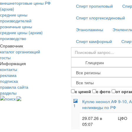
внешнеторговые цены РФ
Спирт пропиловый
Спир
(архив)
средние цены
Спирт хлоргексидиновый
производителей
розничные цены
Этаноламины
Этиленгл
средние цены (архив)
производство
Спирт камфорный
Спир
Справочник
каталог организаций
госты
Информация
контакты
реклама
подписка
правила сайта
с ценой
с фото
от орга
разделы
поиск
Куплю неонол АФ 9-10, А
1
неликвиды по РФ
29.07.26 в
ЦФО
05:07