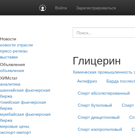
Войти
Зарегистрироваться
Новости
новости отрасли
пресс-релизы
Глицерин
выставки
Объявления
объявления
Химическая промышленность
ХИМстат
Антифриз
Барда послес
аналитика
шанхайская фьючерсная
Спирт абсолютированный
биржа
токийская фьючерсная
Спирт бутиловый
Спирт
биржа
мумбайская фьючерсная
Спирт диацетоновый
Сп
биржа
мировые цены
Спирт изопропиловый
С
экспорт-импорт