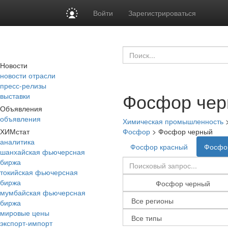
Войти
Зарегистрироваться
Новости
новости отрасли
пресс-релизы
Фосфор че
выставки
Объявления
объявления
Химическая промышленность
ХИМстат
Фосфор
>
Фосфор черный
аналитика
Фосфор красный
Фосфо
шанхайская фьючерсная
биржа
токийская фьючерсная
биржа
мумбайская фьючерсная
биржа
мировые цены
экспорт-импорт