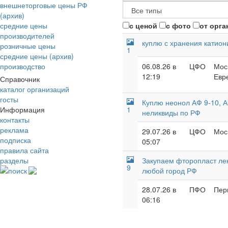
внешнеторговые цены РФ
(архив)
средние цены
с ценой
с фото
от орга
производителей
куплю с хранения катион
розничные цены
1
средние цены (архив)
производство
06.08.26 в
ЦФО
Моск
12:19
Евр
Справочник
каталог организаций
госты
Куплю неонол АФ 9-10, А
Информация
1
неликвиды по РФ
контакты
реклама
29.07.26 в
ЦФО
Моск
подписка
05:07
правила сайта
разделы
Закупаем фторопласт лент
9
поиск
любой город РФ
28.07.26 в
ПФО
Пер
06:16