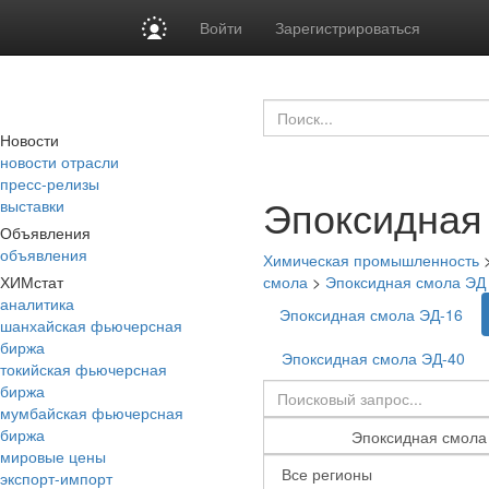
Войти
Зарегистрироваться
Новости
новости отрасли
пресс-релизы
Эпоксидная
выставки
Объявления
объявления
Химическая промышленность
ХИМстат
смола
>
Эпоксидная смола ЭД
аналитика
Эпоксидная смола ЭД-16
шанхайская фьючерсная
биржа
Эпоксидная смола ЭД-40
токийская фьючерсная
биржа
мумбайская фьючерсная
биржа
мировые цены
экспорт-импорт