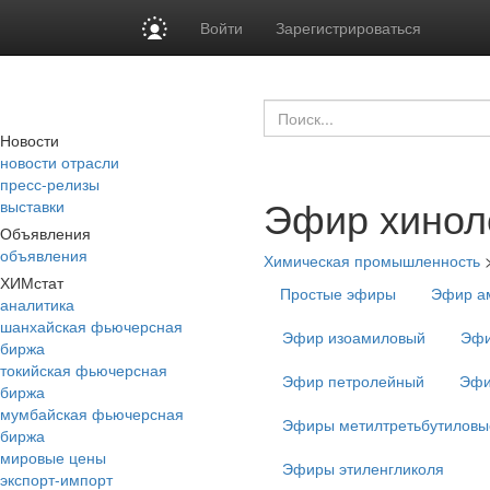
Войти
Зарегистрироваться
Новости
новости отрасли
пресс-релизы
Эфир хинол
выставки
Объявления
объявления
Химическая промышленность
ХИМстат
Простые эфиры
Эфир а
аналитика
шанхайская фьючерсная
Эфир изоамиловый
Эфи
биржа
токийская фьючерсная
Эфир петролейный
Эфи
биржа
мумбайская фьючерсная
Эфиры метилтретьбутиловы
биржа
мировые цены
Эфиры этиленгликоля
экспорт-импорт