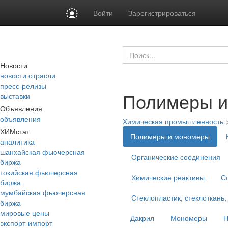
Войти
Зарегистрироваться
Новости
новости отрасли
пресс-релизы
Полимеры и
выставки
Объявления
объявления
Химическая промышленность
ХИМстат
Полимеры и мономеры
аналитика
шанхайская фьючерсная
Органические соединения
биржа
токийская фьючерсная
Химические реактивы
С
биржа
мумбайская фьючерсная
Стеклопластик, стеклоткань,
биржа
мировые цены
Дакрил
Мономеры
Н
экспорт-импорт