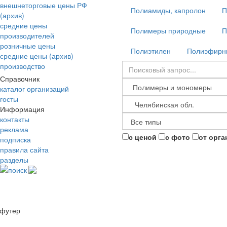
внешнеторговые цены РФ
Полиамиды, капролон
П
(архив)
средние цены
Полимеры природные
П
производителей
розничные цены
Полиэтилен
Полиэфирны
средние цены (архив)
производство
Справочник
каталог организаций
госты
Информация
контакты
реклама
с ценой
с фото
от орга
подписка
правила сайта
разделы
поиск
футер