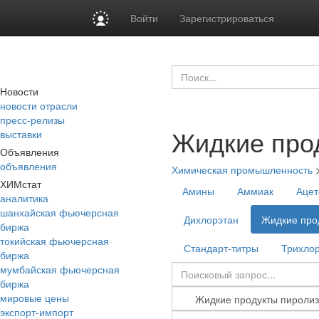
Войти
Зарегистрироваться
Новости
новости отрасли
пресс-релизы
Жидкие про
выставки
Объявления
объявления
Химическая промышленность
ХИМстат
Амины
Аммиак
Ацет
аналитика
шанхайская фьючерсная
Дихлорэтан
Жидкие про
биржа
токийская фьючерсная
Стандарт-титры
Трихло
биржа
мумбайская фьючерсная
биржа
мировые цены
экспорт-импорт