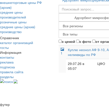
Адсорбент микросферически
внешнеторговые цены РФ
(архив)
средние цены
производителей
розничные цены
средние цены (архив)
производство
Справочник
с ценой
с фото
от орга
каталог организаций
госты
Куплю неонол АФ 9-10, А
Информация
1
неликвиды по РФ
контакты
реклама
29.07.26 в
ЦФО
подписка
05:07
правила сайта
разделы
поиск
футер