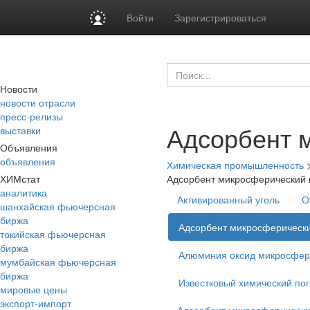
Войти
Зарегистрироваться
Новости
новости отрасли
пресс-релизы
Адсорбент 
выставки
Объявления
объявления
Химическая промышленность
ХИМстат
Адсорбент микросферический 
аналитика
Активированный уголь
О
шанхайская фьючерсная
биржа
Адсорбент микросферически
токийская фьючерсная
биржа
Алюминия оксид микросфер
мумбайская фьючерсная
биржа
Известковый химический по
мировые цены
экспорт-импорт