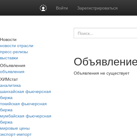
Войти
Зарегистрироваться
Новости
новости отрасли
пресс-релизы
Объявление
выставки
Объявления
объявления
Объявления не существует
ХИМстат
аналитика
шанхайская фьючерсная
биржа
токийская фьючерсная
биржа
мумбайская фьючерсная
биржа
мировые цены
экспорт-импорт