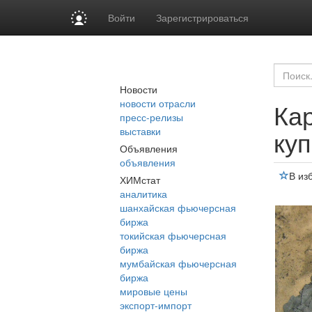
Войти
Зарегистрироваться
Новости
новости отрасли
Ка
пресс-релизы
выставки
куп
Объявления
объявления
В из
ХИМстат
аналитика
шанхайская фьючерсная
биржа
токийская фьючерсная
биржа
мумбайская фьючерсная
биржа
мировые цены
экспорт-импорт