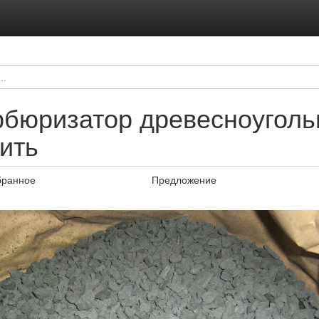
рбюризатор древесноуголь
ить
бранное
Предложение