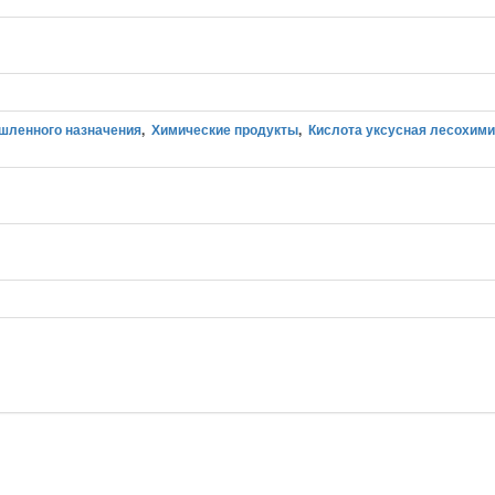
шленного назначения
,
Химические продукты
,
Кислота уксусная лесохим