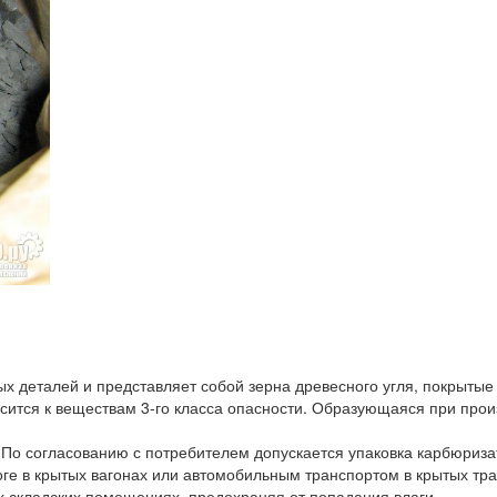
 деталей и представляет собой зерна древесного угля, покрытые 
сится к веществам 3-го класса опасности. Образующаяся при про
 По согласованию с потребителем допускается упаковка карбюриз
ге в крытых вагонах или автомобильным транспортом в крытых тра
х складских помещениях, предохраняя от попадания влаги.