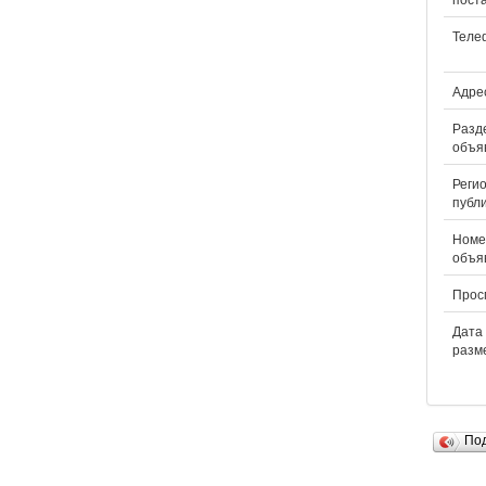
Теле
Адрес
Разд
объя
Реги
публ
Номе
объя
Прос
Дата
разм
По