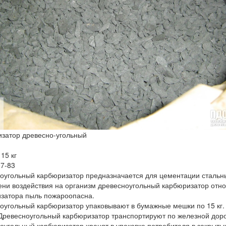
затор древесно-угольный
15 кг
07-83
оугольный карбюризатор предназначается для цементации стальных
ени воздействия на организм древесноугольный карбюризатор отно
затора пыль пожароопасна.
оугольный карбюризатор упаковывают в бумажные мешки по 15 кг.
Древесноугольный карбюризатор транспортируют по железной доро
оугольный карбюризатор хранят в упаковке потребителя в закрыты