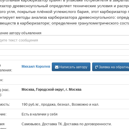
затор древесноугольный определяет технические условия и распр
ого угля, покрытые плёнкой углекислого бария, этот карбюризато
нтирует методы анализа карбюризатора древесноугольного: опреде
 веществ в карбюризаторе; определение гранулометрического сост
ение автору объявления
р
Михаил Королев
Написать автору
Заявка на обратн
вления:
н:
Москва, Городской округ, г. Москва
 (нас.
):
мость:
190 руб./кг., продажа, безнал., Возможно и нал.
чие:
Есть в наличии у себя
вия
Самовывоз, Доставка ТК. Доставка по договоренности.
вки: