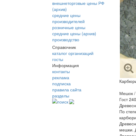
внешнеторговые цены РФ
(архив)
средние цены
производителей
розничные цены
средние цены (архив)
производство
Справочник
каталог организаций
госты
Информация
контакты
реклама
Карбюри
подписка
правила сайта
Мешок / 
разделы
Гост 24
поиск
Древесн
По степ
карбюри
Древесн
мешки. 
Древесн