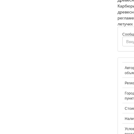
Карбюри
древесн
регламе
летучих
Сообщ
Авто
объя
Регио
Город
пункт
Стои
Нали
Усло
поста