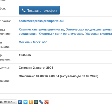
фон:
Показать телефон
ooohimekspress.promportal.su
 сайта:
Химическая промышленность
,
Химическая продукция промы
елы
соединения
,
Кислоты и соли органические
,
Уксусная кислота
вления:
Москва и Моск. обл.
он
икации:
1245855
р
вления:
Сегодня: 2, всего: 2901
мотры:
Обновлено 04.08.26 в 09:34 (актуально до 03.09.2026)
ещения:
делиться…