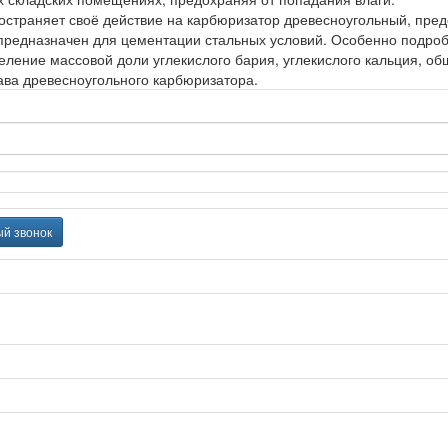
остраняет своё действие на карбюризатор древесноугольный, пре
р предназначен для цементации стальных условий. Особенно подро
ление массовой доли углекислого бария, углекислого кальция, об
ава древесноугольного карбюризатора.
ый звонок