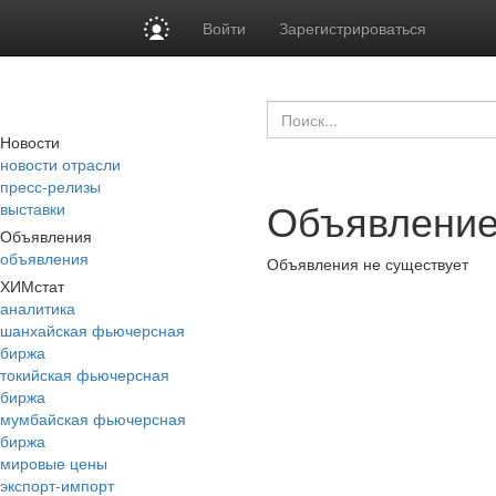
Войти
Зарегистрироваться
Новости
новости отрасли
пресс-релизы
Объявление
выставки
Объявления
объявления
Объявления не существует
ХИМстат
аналитика
шанхайская фьючерсная
биржа
токийская фьючерсная
биржа
мумбайская фьючерсная
биржа
мировые цены
экспорт-импорт