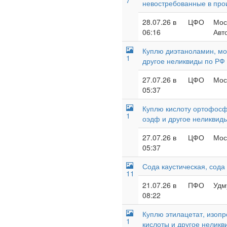
7
невостребованные в про
28.07.26 в
ЦФО
Мос
06:16
Авт
Куплю диэтаноламин, мон
1
другое неликвиды по РФ
27.07.26 в
ЦФО
Мос
05:37
Куплю кислоту ортофосф
1
оэдф и другое неликвид
27.07.26 в
ЦФО
Мос
05:37
Сода каустическая, сода
11
21.07.26 в
ПФО
Удм
08:22
Куплю этилацетат, изопр
1
кислоты и другое неликв