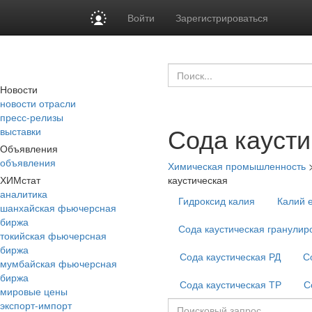
Войти
Зарегистрироваться
Новости
новости отрасли
пресс-релизы
Сода каусти
выставки
Объявления
объявления
Химическая промышленность
ХИМстат
каустическая
аналитика
Гидроксид калия
Калий 
шанхайская фьючерсная
биржа
Сода каустическая гранулир
токийская фьючерсная
биржа
Сода каустическая РД
С
мумбайская фьючерсная
биржа
Сода каустическая ТР
С
мировые цены
экспорт-импорт