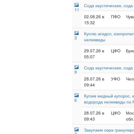
Сода каустическая, сода
11
02.08.26 в
ПФО
Чув
15:32
Куплю агидол, изопропил
3
неликвиды
29.07.26 в
ЦФО
Бря
05:07
Сода каустическая, сода
9
28.07.26 в
УФО
Чел
09:44
Купим медный купорос, 
6
водорода неликвиды по 
28.07.26 в
ЦФО
Мос
09:43
обл
Закупаем сера гранулиро