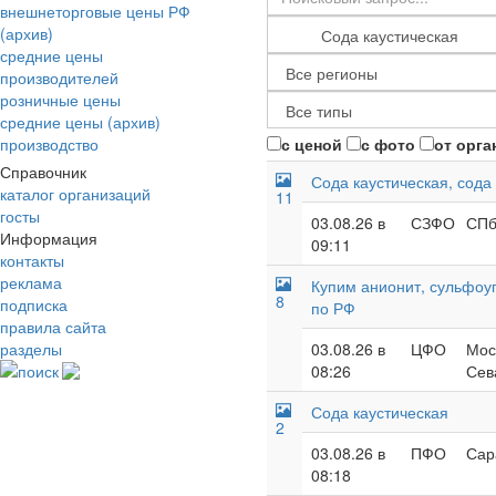
внешнеторговые цены РФ
(архив)
средние цены
производителей
розничные цены
средние цены (архив)
производство
с ценой
с фото
от орга
Справочник
Сода каустическая, сода
каталог организаций
11
госты
03.08.26 в
СЗФО
СПб
Информация
09:11
контакты
реклама
Купим анионит, сульфоуг
8
подписка
по РФ
правила сайта
разделы
03.08.26 в
ЦФО
Мос
поиск
08:26
Сев
Сода каустическая
2
03.08.26 в
ПФО
Сар
08:18