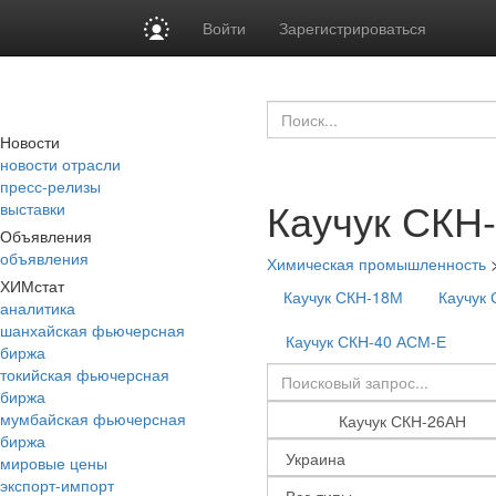
Войти
Зарегистрироваться
Новости
новости отрасли
пресс-релизы
Каучук СКН
выставки
Объявления
объявления
Химическая промышленность
ХИМстат
Каучук СКН-18М
Каучук
аналитика
шанхайская фьючерсная
Каучук СКН-40 АСМ-Е
биржа
токийская фьючерсная
биржа
мумбайская фьючерсная
биржа
мировые цены
экспорт-импорт