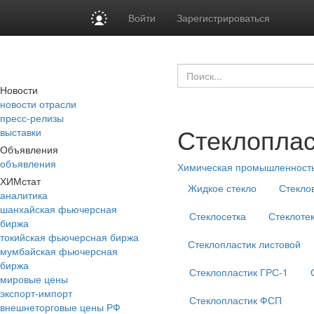
Войти
Зарегистрироваться
Новости
новости отрасли
пресс-релизы
Стеклоплас
выставки
Объявления
объявления
Химическая промышленност
ХИМстат
Жидкое стекло
Стекло
аналитика
шанхайская фьючерсная
Стеклосетка
Стеклоте
биржа
токийская фьючерсная биржа
Стеклопластик листовой
мумбайская фьючерсная
биржа
Стеклопластик ГРС-1
мировые цены
экспорт-импорт
Стеклопластик ФСП
внешнеторговые цены РФ