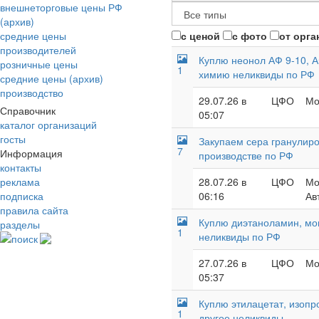
внешнеторговые цены РФ
(архив)
средние цены
с ценой
с фото
от орга
производителей
Куплю неонол АФ 9-10, А
розничные цены
1
химию неликвиды по РФ
средние цены (архив)
производство
29.07.26 в
ЦФО
Мо
Справочник
05:07
каталог организаций
госты
Закупаем сера гранулиро
7
Информация
производстве по РФ
контакты
реклама
28.07.26 в
ЦФО
Мо
подписка
06:16
Ав
правила сайта
Куплю диэтаноламин, мон
разделы
1
неликвиды по РФ
поиск
27.07.26 в
ЦФО
Мо
05:37
Куплю этилацетат, изопр
1
другое неликвиды