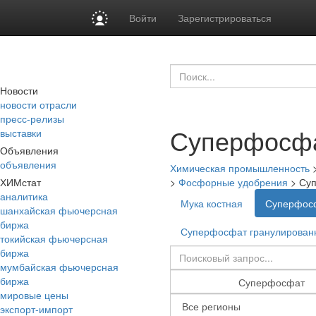
Войти
Зарегистрироваться
Новости
новости отрасли
пресс-релизы
Суперфосф
выставки
Объявления
объявления
Химическая промышленность
ХИМстат
>
Фосфорные удобрения
>
Су
аналитика
Мука костная
Суперфос
шанхайская фьючерсная
биржа
Суперфосфат гранулирован
токийская фьючерсная
биржа
мумбайская фьючерсная
биржа
мировые цены
экспорт-импорт