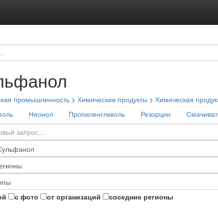
льфанол
ская промышленность
>
Химические продукты
>
Химическая проду
фоль
Неонол
Пропиленгликоль
Резорцин
Смачиват
ой
с фото
от организаций
соседние регионы