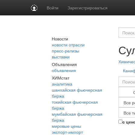
Войти
Зарегистрироваться
Новости
новости отрасли
Су
пресс-релизы
выставки
Химиче
Объявления
объявления
Кани
ХИМстат
аналитика
шанхайская фьючерсная
биржа
токийская фьючерсная
биржа
мумбайская фьючерсная
биржа
с цен
мировые цены
экспорт-импорт