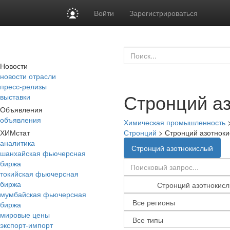
Войти
Зарегистрироваться
Новости
новости отрасли
пресс-релизы
Стронций а
выставки
Объявления
объявления
Химическая промышленность
ХИМстат
Стронций
>
Стронций азотнок
аналитика
Стронций азотнокислый
шанхайская фьючерсная
биржа
токийская фьючерсная
биржа
мумбайская фьючерсная
биржа
мировые цены
экспорт-импорт