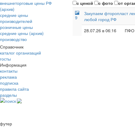
внешнеторговые цены РФ
с ценой
с фото
от орга
(архив)
Закупаем фторопласт лент
средние цены
9
любой город РФ
производителей
розничные цены
28.07.26 в 06:16
ПФО
средние цены (архив)
производство
Справочник
каталог организаций
госты
Информация
контакты
реклама
подписка
правила сайта
разделы
поиск
футер