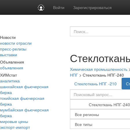
Войти
Зарегистрироваться
Новости
новости отрасли
пресс-релизы
Стеклоткан
выставки
Объявления
объявления
Химическая промышленность
ХИМстат
НПГ
>
Стеклоткань НПГ-240
аналитика
Стеклоткань НПГ -210
С
шанхайская фьючерсная
биржа
токийская фьючерсная
биржа
мумбайская фьючерсная
биржа
мировые цены
экспорт-импорт