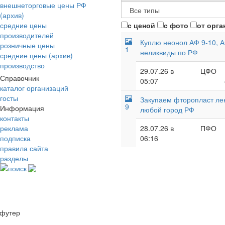
внешнеторговые цены РФ
(архив)
средние цены
с ценой
с фото
от орга
производителей
Куплю неонол АФ 9-10, А
розничные цены
1
неликвиды по РФ
средние цены (архив)
производство
29.07.26 в
ЦФО
Справочник
05:07
каталог организаций
госты
Закупаем фторопласт лент
9
Информация
любой город РФ
контакты
реклама
28.07.26 в
ПФО
подписка
06:16
правила сайта
разделы
поиск
футер