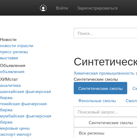
Войти
Зарегистрироваться
Новости
новости отрасли
пресс-релизы
Синтетичес
выставки
Объявления
объявления
Химическая промышленность
ХИМстат
Синтетические смолы
аналитика
Синтетические смолы
С
шанхайская фьючерсная
биржа
Фенольные смолы
Смол
токийская фьючерсная
биржа
мумбайская фьючерсная
биржа
мировые цены
экспорт-импорт