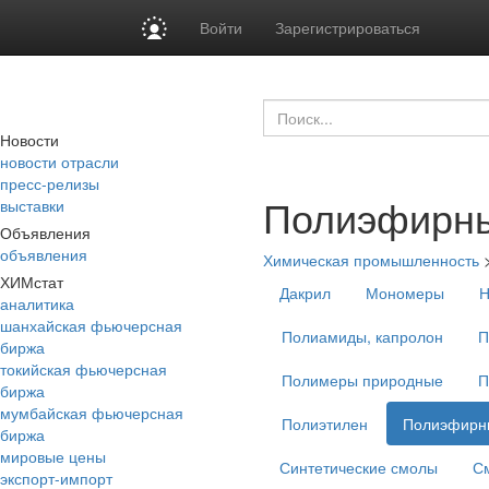
Войти
Зарегистрироваться
Новости
новости отрасли
пресс-релизы
Полиэфирны
выставки
Объявления
объявления
Химическая промышленность
ХИМстат
Дакрил
Мономеры
Н
аналитика
шанхайская фьючерсная
Полиамиды, капролон
П
биржа
токийская фьючерсная
Полимеры природные
П
биржа
мумбайская фьючерсная
Полиэтилен
Полиэфирны
биржа
мировые цены
Синтетические смолы
С
экспорт-импорт