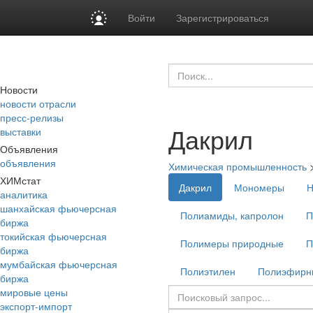
Войти
Зарегистрироваться
Новости
новости отрасли
пресс-релизы
Дакрил
выставки
Объявления
объявления
Химическая промышленность
ХИМстат
Дакрил
Мономеры
Н
аналитика
шанхайская фьючерсная
Полиамиды, капролон
П
биржа
токийская фьючерсная
Полимеры природные
П
биржа
мумбайская фьючерсная
Полиэтилен
Полиэфирны
биржа
мировые цены
экспорт-импорт