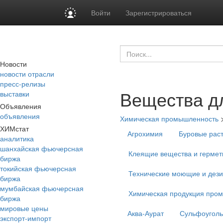
Войти
Зарегистрироваться
Новости
новости отрасли
пресс-релизы
Вещества д
выставки
Объявления
объявления
Химическая промышленность
ХИМстат
Агрохимия
Буровые рас
аналитика
шанхайская фьючерсная
Клеящие вещества и гермет
биржа
токийская фьючерсная
Технические моющие и дез
биржа
мумбайская фьючерсная
Химическая продукция про
биржа
мировые цены
Аква-Аурат
Сульфоуголь
экспорт-импорт