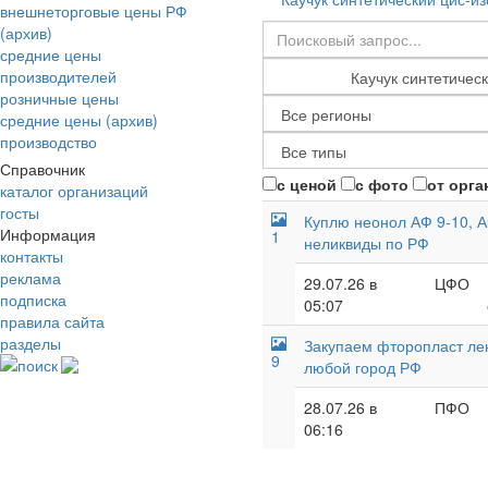
внешнеторговые цены РФ
(архив)
средние цены
производителей
розничные цены
средние цены (архив)
производство
Справочник
с ценой
с фото
от орга
каталог организаций
госты
Куплю неонол АФ 9-10, А
Информация
1
неликвиды по РФ
контакты
реклама
29.07.26 в
ЦФО
подписка
05:07
правила сайта
разделы
Закупаем фторопласт лент
9
поиск
любой город РФ
28.07.26 в
ПФО
06:16