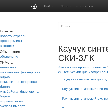
Войти
Зарегистрироваться
Новости
новости отрасли
пресс-релизы
Каучук синт
выставки
Объявления
СКИ-3ЛК
объявления
ХИМстат
Химическая промышленность
аналитика
синтетический цис-изопреновы
шанхайская фьючерсная
биржа
Каучук синтетический цис-б
токийская фьючерсная
биржа
Каучук синтетический цис-и
мумбайская фьючерсная
биржа
Каучук синтетический цис-
мировые цены
экспорт-импорт
Каучук синтетический цис-и