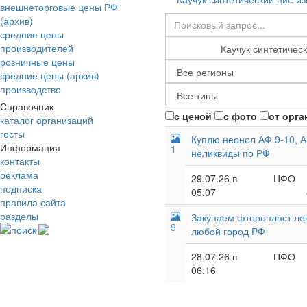
внешнеторговые цены РФ
(архив)
средние цены
производителей
розничные цены
средние цены (архив)
производство
Справочник
с ценой
с фото
от орга
каталог организаций
госты
Куплю неонол АФ 9-10, А
Информация
1
неликвиды по РФ
контакты
реклама
29.07.26 в
ЦФО
подписка
05:07
правила сайта
разделы
Закупаем фторопласт лент
9
поиск
любой город РФ
28.07.26 в
ПФО
06:16