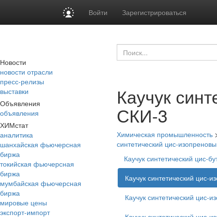
Войти
Зарегистрироваться
Новости
новости отрасли
пресс-релизы
Каучук синт
выставки
Объявления
СКИ-3
объявления
ХИМстат
Химическая промышленность
аналитика
синтетический цис-изопреновы
шанхайская фьючерсная
биржа
Каучук синтетический цис-б
токийская фьючерсная
биржа
Каучук синтетический цис-и
мумбайская фьючерсная
биржа
Каучук синтетический цис-
мировые цены
экспорт-импорт
Каучук синтетический цис-и