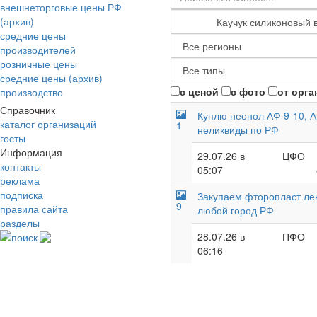
внешнеторговые цены РФ
(архив)
средние цены
производителей
розничные цены
средние цены (архив)
с ценой
с фото
от орга
производство
Справочник
Куплю неонол АФ 9-10, А
каталог организаций
1
неликвиды по РФ
госты
Информация
29.07.26 в
ЦФО
контакты
05:07
реклама
подписка
Закупаем фторопласт лент
9
правила сайта
любой город РФ
разделы
28.07.26 в
ПФО
поиск
06:16