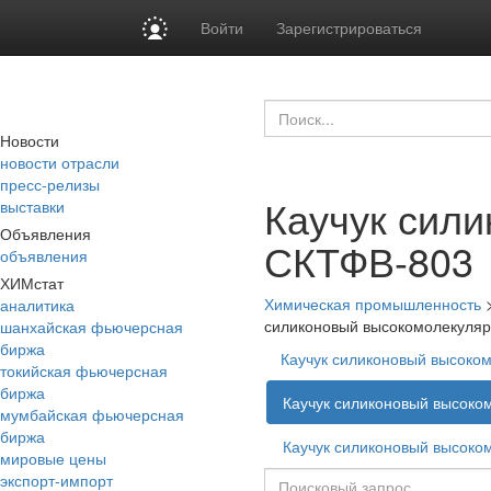
Войти
Зарегистрироваться
Новости
новости отрасли
пресс-релизы
Каучук сил
выставки
Объявления
СКТФВ-803
объявления
ХИМстат
Химическая промышленность
аналитика
силиконовый высокомолекуля
шанхайская фьючерсная
биржа
Каучук силиконовый высоко
токийская фьючерсная
биржа
Каучук силиконовый высок
мумбайская фьючерсная
биржа
Каучук силиконовый высок
мировые цены
экспорт-импорт