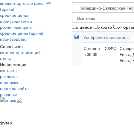
внешнеторговые цены РФ
(архив)
средние цены
производителей
розничные цены
с ценой
с фото
от орга
средние цены (архив)
Удобрение фосфогипс
производство
Справочник
Сегодня
СКФО
Ставро
каталог организаций
в 06:38
Респ.,
госты
Респ., 
Информация
контакты
реклама
подписка
правила сайта
разделы
поиск
футер