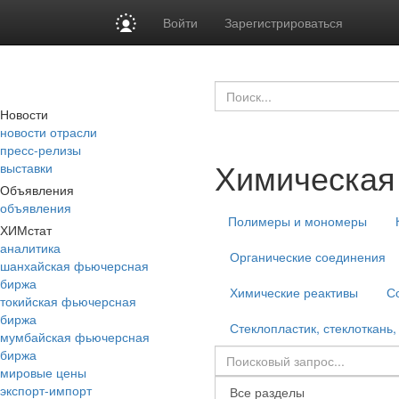
Войти
Зарегистрироваться
Новости
новости отрасли
пресс-релизы
Химическая
выставки
Объявления
объявления
Полимеры и мономеры
ХИМстат
аналитика
Органические соединения
шанхайская фьючерсная
биржа
Химические реактивы
С
токийская фьючерсная
биржа
Стеклопластик, стеклоткань,
мумбайская фьючерсная
биржа
мировые цены
экспорт-импорт