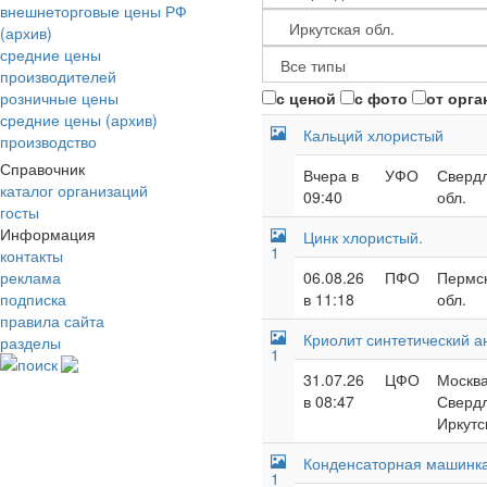
внешнеторговые цены РФ
(архив)
средние цены
производителей
розничные цены
с ценой
с фото
от орга
средние цены (архив)
Кальций хлористый
производство
Справочник
Вчера в
УФО
Свердл
каталог организаций
09:40
обл.
госты
Информация
Цинк хлористый.
1
контакты
реклама
06.08.26
ПФО
Пермск
подписка
в 11:18
обл.
правила сайта
Криолит синтетический а
разделы
1
поиск
31.07.26
ЦФО
Москва
в 08:47
Свердл
Иркутс
Конденсаторная машинк
1