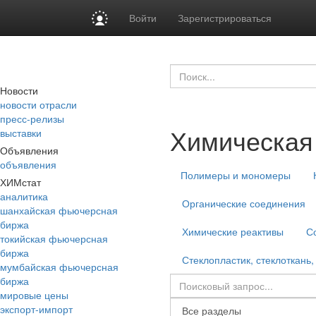
Войти
Зарегистрироваться
Новости
новости отрасли
пресс-релизы
Химическая
выставки
Объявления
объявления
Полимеры и мономеры
ХИМстат
аналитика
Органические соединения
шанхайская фьючерсная
биржа
Химические реактивы
С
токийская фьючерсная
биржа
Стеклопластик, стеклоткань,
мумбайская фьючерсная
биржа
мировые цены
экспорт-импорт