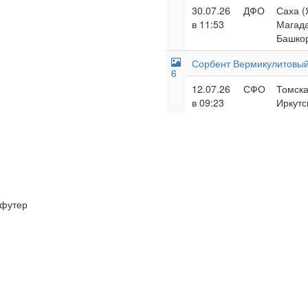
30.07.26
ДФО
Саха (
в 11:53
Магада
Башкор
Сорбент Вермикулитовый
6
12.07.26
СФО
Томска
в 09:23
Иркутс
футер