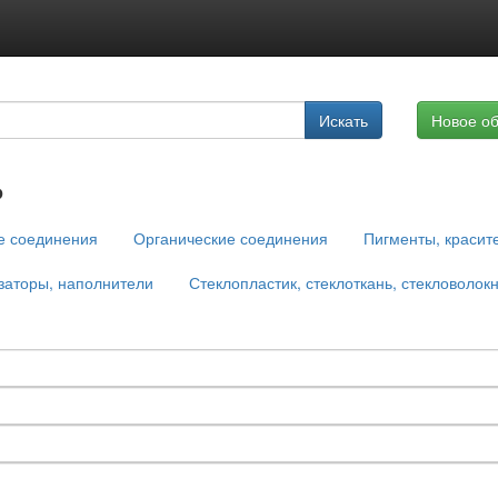
Подписка на услуги
Искать
Новое о
Реклама на сайте
ь
е соединения
Органические соединения
Пигменты, красит
заторы, наполнители
Стеклопластик, стеклоткань, стекловолок