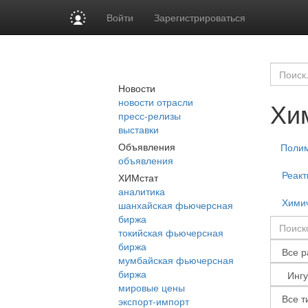
Войти
Зарегистрироваться
Новости
новости отрасли
Хи
пресс-релизы
выставки
Объявления
Поли
объявления
Реакт
ХИМстат
аналитика
Химич
шанхайская фьючерсная
биржа
токийская фьючерсная
биржа
мумбайская фьючерсная
биржа
мировые цены
экспорт-импорт