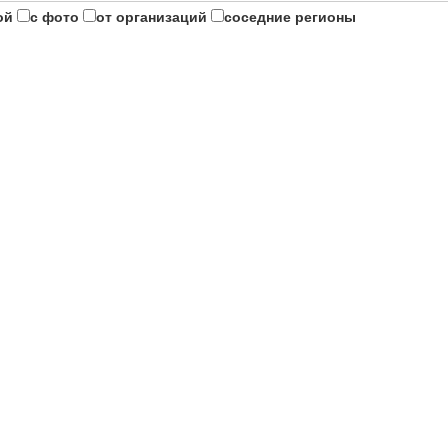
ой
с фото
от организаций
соседние регионы