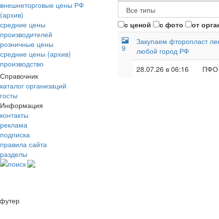
внешнеторговые цены РФ
(архив)
средние цены
с ценой
с фото
от орга
производителей
Закупаем фторопласт лент
розничные цены
9
любой город РФ
средние цены (архив)
производство
28.07.26 в 06:16
ПФО
Справочник
каталог организаций
госты
Информация
контакты
реклама
подписка
правила сайта
разделы
поиск
футер