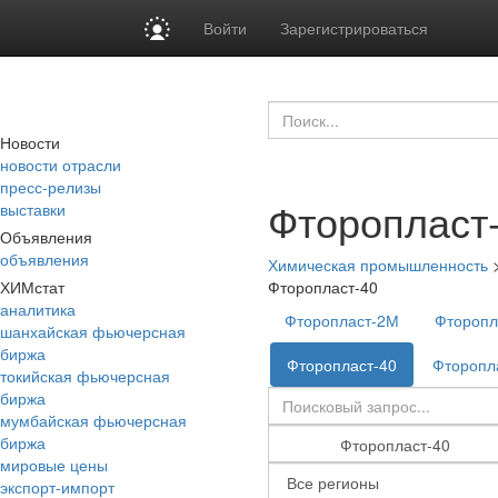
Войти
Зарегистрироваться
Новости
новости отрасли
пресс-релизы
Фторопласт
выставки
Объявления
объявления
Химическая промышленность
ХИМстат
Фторопласт-40
аналитика
Фторопласт-2М
Фторопл
шанхайская фьючерсная
биржа
Фторопласт-40
Фторопл
токийская фьючерсная
биржа
мумбайская фьючерсная
биржа
мировые цены
экспорт-импорт