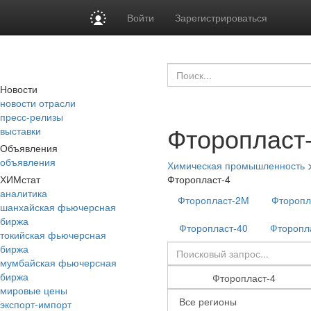
Войти
Зарегистрироваться
Новости
новости отрасли
пресс-релизы
Фторопласт
выставки
Объявления
объявления
Химическая промышленность
ХИМстат
Фторопласт-4
аналитика
Фторопласт-2М
Фторопл
шанхайская фьючерсная
биржа
Фторопласт-40
Фторопл
токийская фьючерсная
биржа
мумбайская фьючерсная
биржа
мировые цены
экспорт-импорт