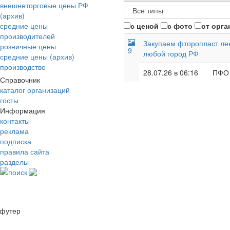
внешнеторговые цены РФ
(архив)
средние цены
с ценой
с фото
от орга
производителей
Закупаем фторопласт лент
розничные цены
9
любой город РФ
средние цены (архив)
производство
28.07.26 в 06:16
ПФО
Справочник
каталог организаций
госты
Информация
контакты
реклама
подписка
правила сайта
разделы
поиск
футер