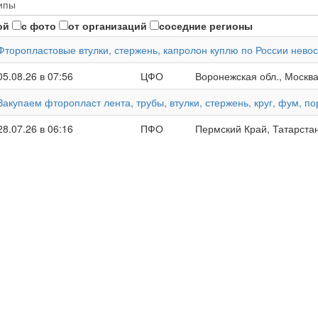
ой
с фото
от организаций
соседние регионы
Фторопластовые втулки, стержень, капролон куплю по России нево
05.08.26 в 07:56
ЦФО
Воронежская обл., Москва
Закупаем фторопласт лента, трубы, втулки, стержень, круг, фум, 
28.07.26 в 06:16
ПФО
Пермский Край, Татарстан