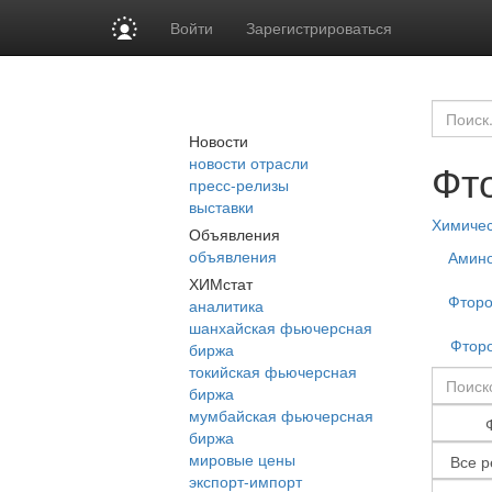
Войти
Зарегистрироваться
Новости
новости отрасли
Фт
пресс-релизы
выставки
Химиче
Объявления
объявления
Амино
ХИМстат
Фторо
аналитика
шанхайская фьючерсная
Фтор
биржа
токийская фьючерсная
биржа
мумбайская фьючерсная
биржа
мировые цены
экспорт-импорт