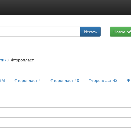
Подписка на услуги
Искать
Новое о
Реклама на сайте
тик
>
Фторопласт
-3М
Фторопласт-4
Фторопласт-40
Фторопласт-42
Ф