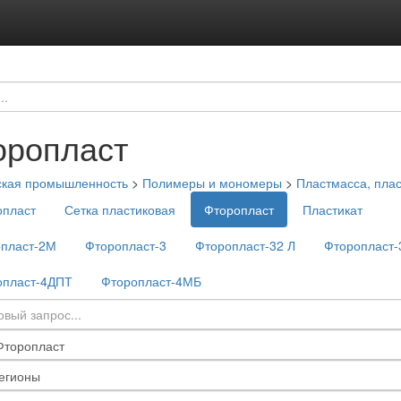
оропласт
ская промышленность
>
Полимеры и мономеры
>
Пластмасса, плас
пласт
Сетка пластиковая
Фторопласт
Пластикат
пласт-2М
Фторопласт-3
Фторопласт-32 Л
Фторопласт
опласт-4ДПТ
Фторопласт-4МБ