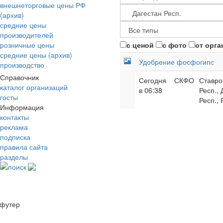
внешнеторговые цены РФ
(архив)
средние цены
производителей
розничные цены
с ценой
с фото
от орга
средние цены (архив)
Удобрение фосфогипс
производство
Справочник
Сегодня
СКФО
Ставро
каталог организаций
в 06:38
Респ.,
госты
Респ., 
Информация
контакты
реклама
подписка
правила сайта
разделы
поиск
футер