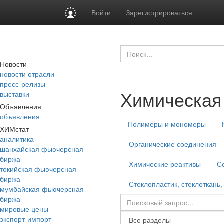
Войти
Зарегистрироваться
Новости
новости отрасли
пресс-релизы
Химическая
выставки
Объявления
объявления
Полимеры и мономеры
ХИМстат
аналитика
Органические соединения
шанхайская фьючерсная
биржа
Химические реактивы
С
токийская фьючерсная
биржа
Стеклопластик, стеклоткань,
мумбайская фьючерсная
биржа
мировые цены
экспорт-импорт