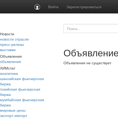
Войти
Зарегистрироваться
Новости
новости отрасли
пресс-релизы
Объявление
выставки
Объявления
объявления
Объявления не существует
ХИМстат
аналитика
шанхайская фьючерсная
биржа
токийская фьючерсная
биржа
мумбайская фьючерсная
биржа
мировые цены
экспорт-импорт