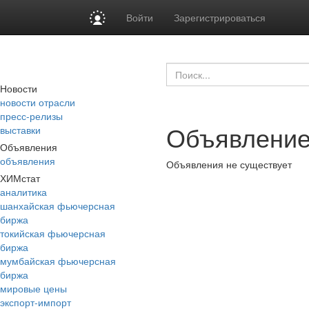
Войти
Зарегистрироваться
Новости
новости отрасли
пресс-релизы
Объявление
выставки
Объявления
объявления
Объявления не существует
ХИМстат
аналитика
шанхайская фьючерсная
биржа
токийская фьючерсная
биржа
мумбайская фьючерсная
биржа
мировые цены
экспорт-импорт