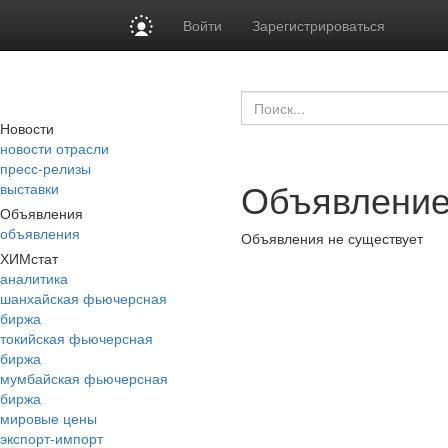
Войти
Зарегистрироваться
Новости
новости отрасли
пресс-релизы
Объявление
выставки
Объявления
объявления
Объявления не существует
ХИМстат
аналитика
шанхайская фьючерсная
биржа
токийская фьючерсная
биржа
мумбайская фьючерсная
биржа
мировые цены
экспорт-импорт