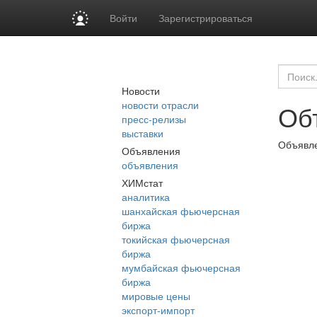
Войти
Зарегистрироваться
Новости
новости отрасли
Об
пресс-релизы
выставки
Объявле
Объявления
объявления
ХИМстат
аналитика
шанхайская фьючерсная
биржа
токийская фьючерсная
биржа
мумбайская фьючерсная
биржа
мировые цены
экспорт-импорт