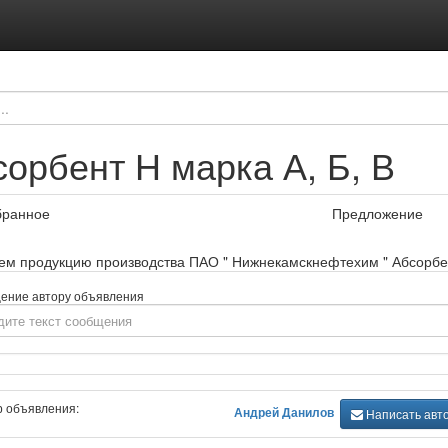
орбент Н марка А, Б, В
бранное
Предложение
ем продукцию производства ПАО " Нижнекамскнефтехим " Абсорбент
ение автору объявления
р объявления:
Андрей Данилов
Написать авт