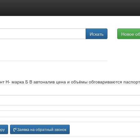
Подписка на услуги
Искать
Новое о
Реклама на сайте
 Н- марка Б В автоналив цена и объёмы обговариваются паспорт 
ору
Заявка на обратный звонок