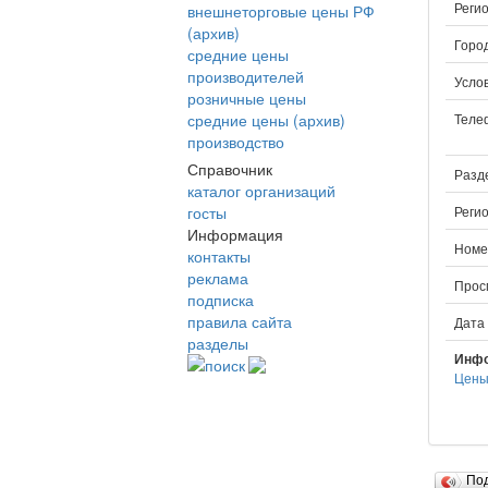
Регио
внешнеторговые цены РФ
(архив)
Город
средние цены
производителей
Услов
розничные цены
средние цены (архив)
Теле
производство
Справочник
Разд
каталог организаций
госты
Регио
Информация
Номе
контакты
реклама
Прос
подписка
правила сайта
Дата
разделы
Инфо
поиск
Цены
По