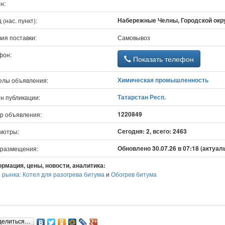
н:
Набережные Челны, Городской окру
 (нас. пункт):
ия поставки:
Самовывоз
фон:
Показать телефон
Химическая промышленность
елы объявления:
Татарстан Респ.
н публикации:
1220849
р объявления:
Сегодня: 2, всего: 2463
мотры:
Обновлено 30.07.26 в 07:18 (актуал
 размещения:
рмация, цены, новости, аналитика:
 рынка: Котел для разогрева битума
и
Обогрев битума
делиться…