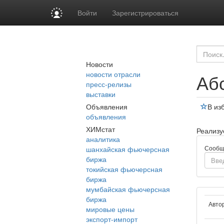
Войти
Зарегистрироваться
Новости
новости отрасли
Абс
пресс-релизы
выставки
Объявления
В из
объявления
ХИМстат
Реализу
аналитика
Сообщ
шанхайская фьючерсная
биржа
токийская фьючерсная
биржа
мумбайская фьючерсная
биржа
Авто
мировые цены
экспорт-импорт